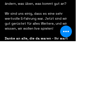
ändern, was üben, was kommt gut an?
Wir sind uns einig, dass es eine sehr 
wertvolle Erfahrung war. Jetzt sind wir 
gut gerüstet für alles Weitere, und wir 
wissen, wir wollen live spielen!
Danke an alle, die da waren - Ihr wart 
ein großartiges erstes…
Show More
Share this event